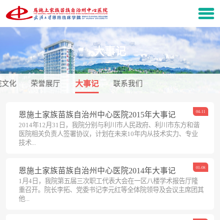
大事记
院文化
荣誉展厅
大事记
联系我们
04-11
恩施土家族苗族自治州中心医院2015年大事记
2014年12月31日，我院分别与利川市人民政府、利川市东方和谐
医院相关负责人签署协议，计划在未来10年内从技术实力、专业
技术...
01-08
恩施土家族苗族自治州中心医院2014年大事记
1月4日，我院第五届三次职工代表大会在一区八楼学术报告厅隆
重召开。院长李拓、党委书记李元红等全体院领导及会议主席团其
他...