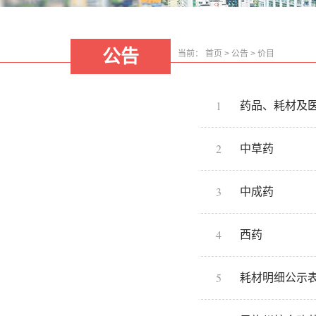
公告
当前：
首页
>
公告
>
价目
1
药品、耗材及
2
中草药
3
中成药
4
西药
5
耗材明细公示