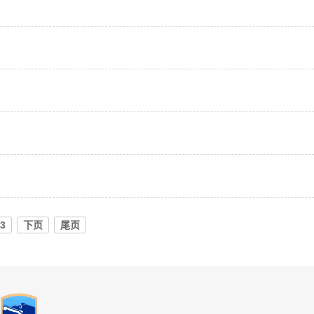
3
下页
尾页