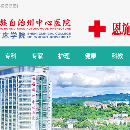
 祝您健康！
专科
专家
护理
健康
科教