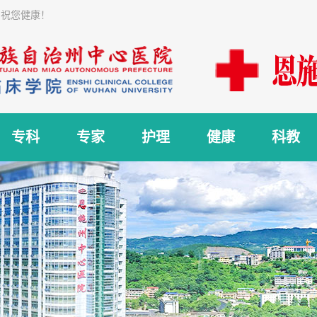
 祝您健康！
专科
专家
护理
健康
科教