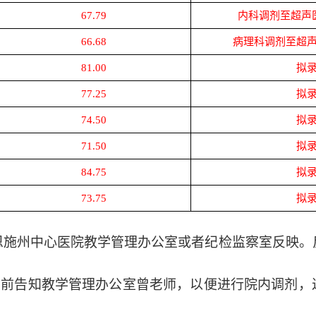
67.79
内科调剂至超声
66.68
病理科调剂至超
81.00
拟
77.25
拟
74.50
拟
71.50
拟
84.75
拟
73.75
拟
恩施州中心医院教学管理办公室或者纪检监察室反映。
日前告知教学管理办公室曾老师
，以便进行院内调剂，