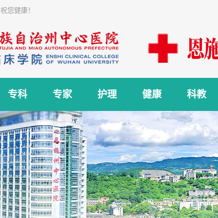
 祝您健康！
专科
专家
护理
健康
科教