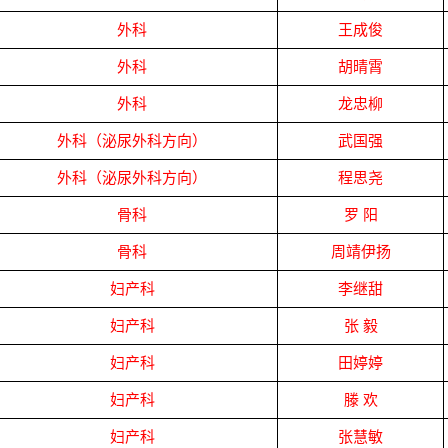
外科
王成俊
外科
胡晴霄
外科
龙忠柳
外科（泌尿外科方向）
武国强
外科（泌尿外科方向）
程思尧
骨科
罗
阳
骨科
周靖伊扬
妇产科
李继甜
妇产科
张
毅
妇产科
田婷婷
妇产科
滕
欢
妇产科
张慧敏