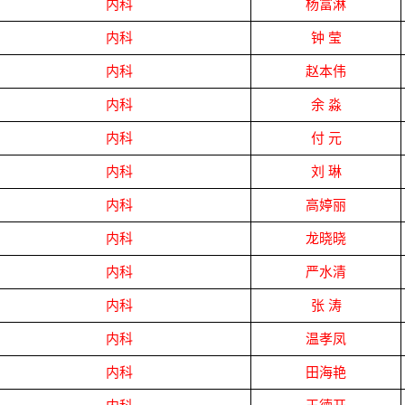
内科
杨富淋
内科
钟
莹
内科
赵本伟
内科
余
淼
内科
付
元
内科
刘
琳
内科
高婷丽
内科
龙晓晓
内科
严水清
内科
张
涛
内科
温孝凤
内科
田海艳