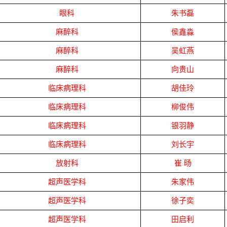
眼科
朱书磊
麻醉科
侯鑫淼
麻醉科
吴虹燕
麻醉科
向贵山
临床病理科
胡佳玲
临床病理科
柳俊伟
临床病理科
银羽静
临床病理科
刘长宇
放射科
崔
旸
超声医学科
朱家伟
超声医学科
徐子奕
超声医学科
田启利