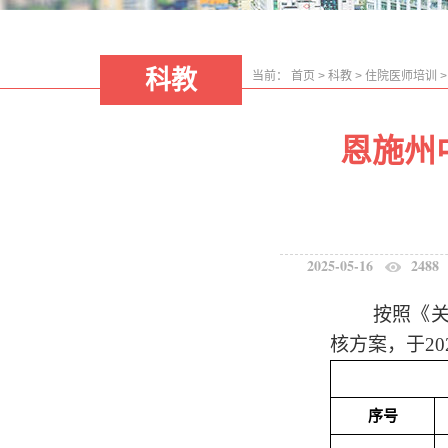
科教
当前：
首页
>
科教
>
住院医师培训
恩施州
2025-05-16
2488
按照《
核方案，于
20
序号