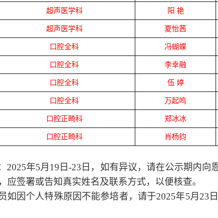
超声医学科
阳
艳
超声医学科
夏怡茜
口腔全科
冯蝴蝶
口腔全科
李幸融
口腔全科
伍
婷
口腔全科
万起鸣
口腔正畸科
郑冰冰
口腔正畸科
肖杨钧
：
2025
年
5
月
19
日
-23
日，如有异议，请在公示期内向
，应签署或告知真实姓名及联系方式，以便核查。
员如因个人特殊原因不能参培者，请于
2025
年
5
月
23