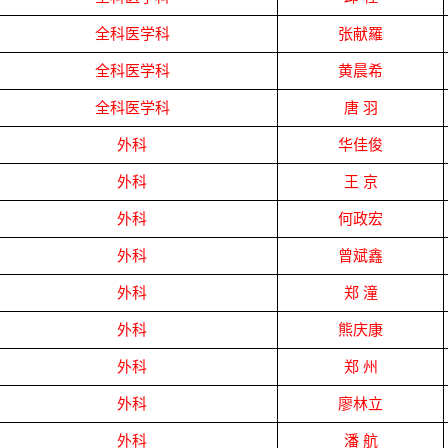
全科医学科
张献羅
全科医学科
黄晨希
全科医学科
唐
羽
外科
华佳俊
外科
王
京
外科
何政宏
外科
曾斌鑫
外科
郑
潼
外科
熊庆康
外科
郑
州
外科
廖林立
外科
潘
航