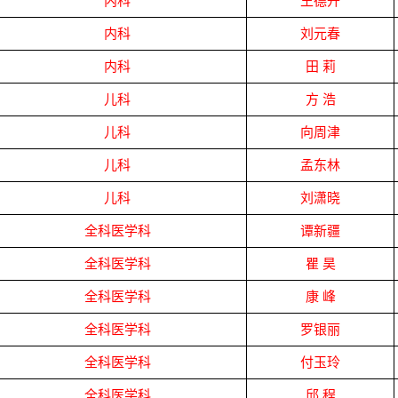
内科
王德开
内科
刘元春
内科
田
莉
儿科
方
浩
儿科
向周津
儿科
孟东林
儿科
刘潇晓
全科医学科
谭新疆
全科医学科
瞿
昊
全科医学科
康
峰
全科医学科
罗银丽
全科医学科
付玉玲
全科医学科
邱
程