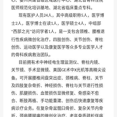
心、委州共建省级区域医疗中心、湖北省骨科住院
医师规范化培训基地、湖北省临床重点专科。
现有医护人员
人，其中高级职称
人，医学博
24
5
士
人，医学博士在读
人，医学硕士
人，中组部
2
1
4
“西部之光”访问学者
人，是一支包含颈椎、腰椎退
1
行性疾病微创化治疗，四肢创伤、关节创伤、脊柱
创伤、运动医学以及康复医学等众多专业医学人才
的骨科疾病救治团队。
目前拥有术中神经电生理监测仪、脊柱内镜、
关节镜、手术显微镜、美国
术中
光机等高精尖设
GE
X
备。可开展腰椎间盘突出症、颈椎病、脊柱、关节
及四肢复杂骨折、神经损伤、脊柱与关节退行性损
伤、肌腱损伤、血管损伤显微修复、骨感染不愈
合、断肢再植、手功能重建、创伤后快速康复等疾
病诊疗业务。在复杂骨盆髋臼骨折、复杂关节内骨
折，颈肩腰腿痛的微创化治疗、老年骨质疏松伴病