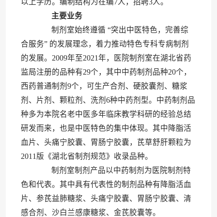
以上学历。编制结构为在编7人，招聘3人。
主要业务
制剂室始终遵循 “突出中医特色，完善综
合服务” 的发展理念，着力推动特色专科专病制剂
的发展。2009年至2021年，医院制剂室在湖北省药
监局注册的品种有29个，其中中药制剂品种20个，
西药普通制剂9个，可生产合剂、硬胶囊剂、糖浆
剂、片剂、颗粒剂、洗剂6种中药剂型。中药制剂品
种多为本院名老中医多年临床教学科研的经验总结
研发而来，也是中医特色的集中体现。其中降脂活
血片、头痛宁胶囊、胃肠宁胶囊，芪草舒肝颗粒为
2011版《湖北省制剂规范》收录品种。
制剂室制剂产品以中药制剂为医院制剂特
色和代表。其中具有代表性的制剂品种有降脂活血
片、参芪益肺糖浆、头痛宁胶囊、胃肠宁胶囊、清
感合剂、沙白兰感康糖浆、金芪胶囊等。