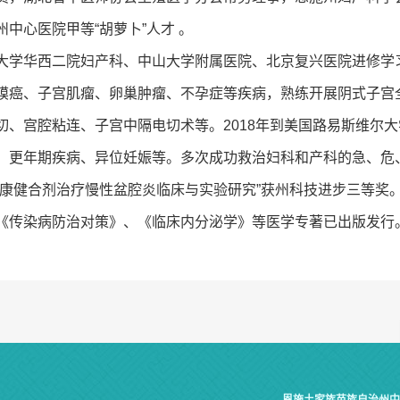
中心医院甲等“胡萝卜”人才 。
华西二院妇产科、中山大学附属医院、北京复兴医院进修学习
膜癌、子宫肌瘤、卵巢肿瘤、不孕症等疾病，熟练开展阴式子宫
切、宫腔粘连、子宫中隔电切术等。2018年到美国路易斯维尔
、更年期疾病、异位妊娠等。多次成功救治妇科和产科的急、危
妇康健合剂治疗慢性盆腔炎临床与实验研究”获州科技进步三等奖
《传染病防治对策》、《临床内分泌学》等医学专著已出版发行