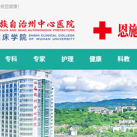
 祝您健康！
专科
专家
护理
健康
科教