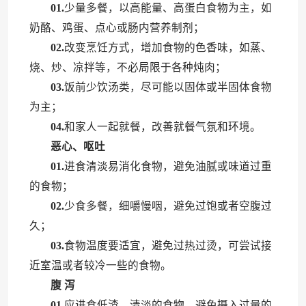
01.
少量多餐，以高能量、高蛋白食物为主，如
奶酪、鸡蛋、点心或肠内营养制剂；
02.
改变烹饪方式，增加食物的色香味，如蒸、
烧、炒、凉拌等，不必局限于各种炖肉；
03.
饭前少饮汤类，尽可能以固体或半固体食物
为主；
04.
和家人一起就餐，改善就餐气氛和环境。
恶心、呕吐
01.
进食清淡易消化食物，避免油腻或味道过重
的食物；
02.
少食多餐，细嚼慢咽，避免过饱或者空腹过
久；
03.
食物温度要适宜，避免过热过烫，可尝试接
近室温或者较冷一些的食物。
腹 泻
01.
应进食低渣、清淡的食物，避免摄入过量的