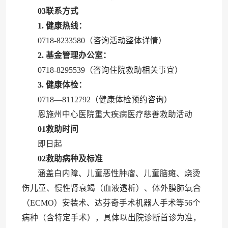
03
联系方式
1. 健康热线：
0718-8233580（咨询活动整体详情）
2. 基金管理办公室：
0718-8295539（咨询住院救助相关事宜）
3. 健康体检：
0718—8112792（健康体检预约咨询）
恩施州中心医院重大疾病医疗慈善救助活动
01
救助时间
即日起
02
救助病种及标准
涵盖白内障、儿童恶性肿瘤、儿童脑瘫、烧烫
伤儿童、慢性肾衰竭（血液透析）、体外膜肺氧合
（ECMO）安装术、达芬奇手术机器人手术等56个
病种（含特定手术），具体以出院诊断首诊为准，