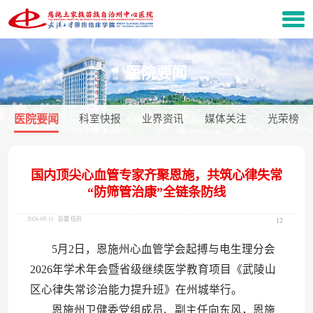
医院要闻
医院要闻
科室快报
业界资讯
媒体关注
光荣榜
国内顶尖心血管专家齐聚恩施，共筑心律失常
“防筛管治康”全链条防线
2026-05-11
彭蕾 伍珩
12
5月2日，恩施州心血管学会起搏与电生理分会
2026年学术年会暨省级继续医学教育项目《武陵山
区心律失常诊治能力提升班》在州城举行。
恩施州卫健委党组成员、副主任向东风，恩施