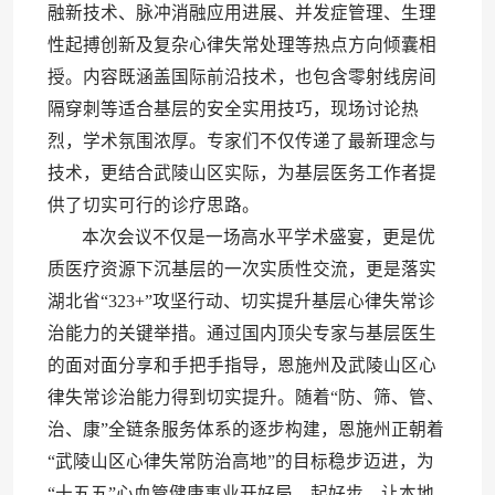
融新技术、脉冲消融应用进展、并发症管理、生理
性起搏创新及复杂心律失常处理等热点方向倾囊相
授。内容既涵盖国际前沿技术，也包含零射线房间
隔穿刺等适合基层的安全实用技巧，现场讨论热
烈，学术氛围浓厚。专家们不仅传递了最新理念与
技术，更结合武陵山区实际，为基层医务工作者提
供了切实可行的诊疗思路。
本次会议不仅是一场高水平学术盛宴，更是优
质医疗资源下沉基层的一次实质性交流，更是落实
湖北省“323+”攻坚行动、切实提升基层心律失常诊
治能力的关键举措。通过国内顶尖专家与基层医生
的面对面分享和手把手指导，恩施州及武陵山区心
律失常诊治能力得到切实提升。随着“防、筛、管、
治、康”全链条服务体系的逐步构建，恩施州正朝着
“武陵山区心律失常防治高地”的目标稳步迈进，为
“十五五”心血管健康事业开好局、起好步，让本地