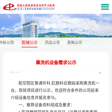
医械公示
中标公告
医械公示
药品公告
医耗公示
熏洗机设备需求公示
2025-11-06
86
航空院区普通外科.肛肠科近期拟采购熏洗机一
台，现就项目进行公示，欢迎符合条件的公司前来
介绍设备信息并报名参与。
一、推荐设备资料组成及要求：