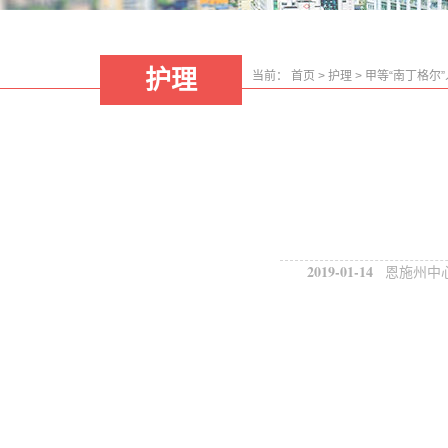
护理
当前：
首页
>
护理
>
甲等“南丁格尔
2019-01-14
恩施州中