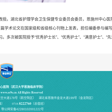
授。湖北省护理学会卫生保健专业委员会委员，恩施州中心医院
写多篇学术论文在国家级和省级核心刊物上发表，担任编委参与编
次被医院授予“优秀护士长”、“优秀护士”、“满意护士”、“先
心医院〔武汉大学恩施临床学院〕
www.es9e.cn All Rights Reserved
空大道178号〔航空院区〕 湖北省恩施市金龙大道199号〔金龙院区〕
8222760
0718-
热线〕
〔总值班〕
鄂公网安备42280102001222号