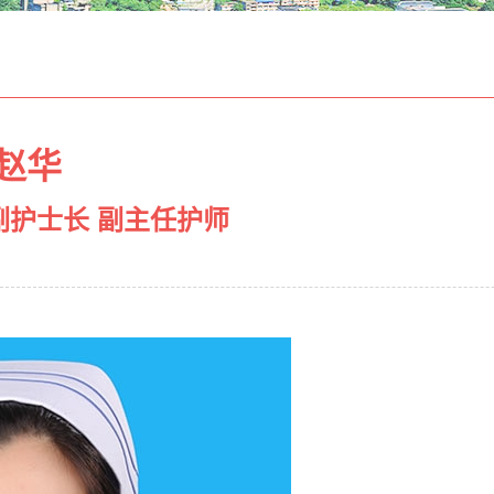
赵华
副护士长 副主任护师