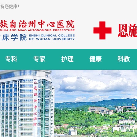
 祝您健康！
专科
专家
护理
健康
科教