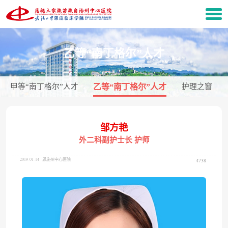
乙等“南丁格尔”人才
甲等“南丁格尔”人才
乙等“南丁格尔”人才
护理之窗
邹方艳
外二科副护士长 护师
2019-01-14
恩施州中心医院
4738